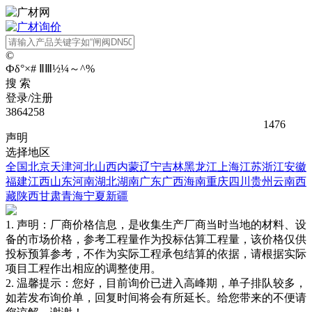
©
Ф
δ
°
×
#
Ⅱ
Ⅲ
½
¼
～
^
%
搜 索
登录/注册
3864258
1476
声明
选择地区
全国
北京
天津
河北
山西
内蒙
辽宁
吉林
黑龙江
上海
江苏
浙江
安徽
福建
江西
山东
河南
湖北
湖南
广东
广西
海南
重庆
四川
贵州
云南
西
藏
陕西
甘肃
青海
宁夏
新疆
1. 声明：厂商价格信息，是收集生产厂商当时当地的材料、设
备的市场价格，参考工程量作为投标估算工程量，该价格仅供
投标预算参考，不作为实际工程承包结算的依据，请根据实际
项目工程作出相应的调整使用。
2. 温馨提示：您好，目前询价已进入高峰期，单子排队较多，
如若发布询价单，回复时间将会有所延长。给您带来的不便请