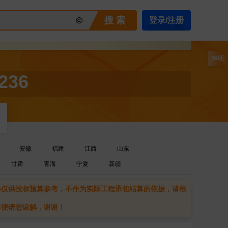
©
搜 索
登录/注册
声明
236
安徽
福建
江西
山东
甘肃
青海
宁夏
新疆
格仅供投标预算参考，不作为实际工程承包结算的依据，请根
不便请您谅解，谢谢！