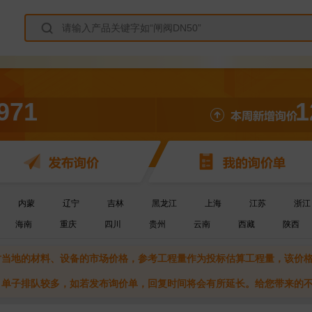
971
1
内蒙
辽宁
吉林
黑龙江
上海
江苏
浙江
海南
重庆
四川
贵州
云南
西藏
陕西
当时当地的材料、设备的市场价格，参考工程量作为投标估算工程量，该价
期，单子排队较多，如若发布询价单，回复时间将会有所延长。给您带来的