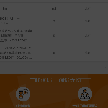
北京
3mm
m2
20233m³/h；全
台
北京
:30kW
：直径60，材质Q235B钢
套
北京
 太阳能板：单晶硅
效率：≥20% LED灯：
 电池：120Ah，循环寿命
60，材质Q235B钢材。外
级：IP67 或以上 控制器：
套
北京
能板：单晶硅100w，光
% LED灯：60w/70w 电
环寿命≥2000 防护等级：
控制器：MPPT控制器