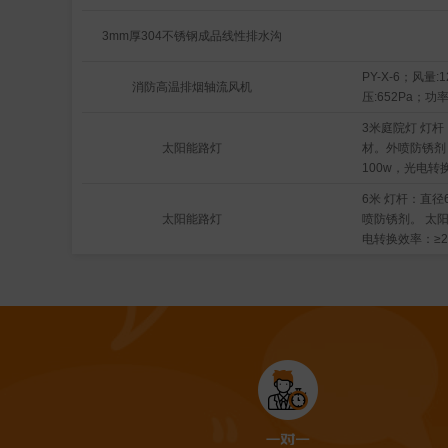
3mm厚304不锈钢成品线性排水沟
PY-X-6；风量:1
消防高温排烟轴流风机
压:652Pa；功率
3米庭院灯 灯杆
太阳能路灯
材。外喷防锈剂
100w，光电转换
50w节能灯暖色
6米 灯杆：直径
≥2000 防护等
太阳能路灯
喷防锈剂。 太阳
MPPT控制器
电转换效率：≥20
池：150Ah，循
IP67 或以上 