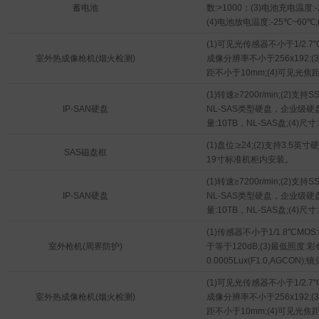
蓄电池
数:>1000；(3)电池充电温度:-
(4)电池放电温度:-25℃~60℃
率:30%左右。
(1)可见光传感器不小于1/2.7"C
室外热成像枪机(烟火检测)
成像分辨率不小于256x192;(
距不小于10mm;(4)可见光焦
8mm;4)(5)补光距离不小于30米
(1)转速≥7200r/min;(2)支持
(6)码流至少支持2560x1440
IP-SAN硬盘
NL-SAS类型硬盘，企业级硬盘;
1920x1080，1280x720;(
量:10TB，NL-SAS盘;(4)尺寸
侦测，越界侦测，进入/离开
徊侦测，人员聚集侦测，目标
(1)盘位:≥24;(2)支持3.5英寸
SAS磁盘框
检测、烟雾报警、热成像目标
19寸标准机柜内安装。
算法升级:(8)支持断网续传功
(1)转速≥7200r/min;(2)支持
不丢失;(9)支持强光抑制、电子防
IP-SAN硬盘
NL-SAS类型硬盘，企业级硬盘;
支持不下于1路音频输入和1路
量:10TB，NL-SAS盘;(4)尺寸
(11)支持不小于1路报警输入
出，支持报警联动功能;(12)
(1)传感器不小于1/1.8"CMOS
GB28181协议，支持标准Onvif
室外枪机(周界防护)
于等于120dB;(3)最低照度:
防雷、防浪涌(防突波);(14)
0.0005Lux(F1.0,AGCON
口:RJ45;(15)工作温度范围:-3
于2.8~12mm;(4)(5)补光距
(1)可见光传感器不小于1/2.7"C
(16)防护等级≥IP66;(17)
30m(白光);(6)支持区域入
室外热成像枪机(烟火检测)
成像分辨率不小于256x192;(
自动重连、故障报警;(17、截图(
测，进入/离开区域侦测，徘
距不小于10mm;(4)可见光焦
(18)DC12V设备最大功耗小于
聚集侦测，移动侦测，停车侦