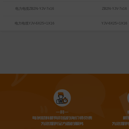
8mm;4)(5)补光距离不小于30米
留侦测;支持车辆检测:车牌识
(6)码流至少支持2560x1440
电力电缆ZB2N-YJV-7x16
ZB2N-YJV-7x16  
车牌号码;支持快速抓拍人脸人
1920x1080，1280x720;(
运动人脸进行检测、跟踪、抓拍;
侦测，越界侦测，进入/离开
背光自适应、透雾自适应;(8)
电力电缆YJV-6X25+1X16
YJV-6X25+1X16  
徊侦测，人员聚集侦测，目标
持1920x1080，1280x720;
检测、烟雾报警、热成像目标
准:H.265/H.264/MJPEG;(10
算法升级:(8)支持断网续传功
RJ4510M/100M自适应以太网
不丢失;(9)支持强光抑制、电子防
频:≥1路输入，≥1路输出;(12)
支持不下于1路音频输入和1路
入，≥1路输出;(13)工作温度
(11)支持不小于1路报警输入
于:-30℃~60℃;(14)防护等级≥I
出，支持报警联动功能;(12)
有断线自动重连、故障报警;(1
GB28181协议，支持标准Onvif
DC12V设备最大功耗小于15W
防雷、防浪涌(防突波);(14)
口:RJ45;(15)工作温度范围:-3
(16)防护等级≥IP66;(17)
自动重连、故障报警;(17、截图(
(18)DC12V设备最大功耗小于