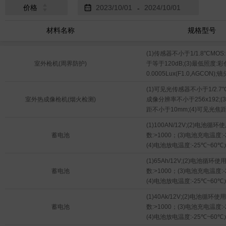
价格
-
材料名称
规格型号
(1)传感器不小于1/1.8"CMOS
室外枪机(周界防护)
于等于120dB;(3)最低照度:
0.0005Lux(F1.0,AGCON
于2.8~12mm;(4)(5)补光距
(1)可见光传感器不小于1/2.7"C
30m(白光);(6)支持区域入
室外热成像枪机(烟火检测)
成像分辨率不小于256x192;(
测，进入/离开区域侦测，徘
距不小于10mm;(4)可见光焦
聚集侦测，移动侦测，停车侦
8mm;4)(5)补光距离不小于30米
留侦测;支持车辆检测:车牌识
(1)100AN/12V;(2)电池循环
(6)码流至少支持2560x1440
车牌号码;支持快速抓拍人脸人
蓄电池
数:>1000；(3)电池充电温度:-
1920x1080，1280x720;(
运动人脸进行检测、跟踪、抓拍;
(4)电池放电温度:-25℃~60℃
侦测，越界侦测，进入/离开
背光自适应、透雾自适应;(8)
率:30%左右。
徊侦测，人员聚集侦测，目标
(1)65Ah/12V;(2)电池循环使
持1920x1080，1280x720;
检测、烟雾报警、热成像目标
蓄电池
数:>1000；(3)电池充电温度:-
准:H.265/H.264/MJPEG;(10
算法升级:(8)支持断网续传功
(4)电池放电温度:-25℃~60℃
RJ4510M/100M自适应以太网
不丢失;(9)支持强光抑制、电子防
率:30%左右。
频:≥1路输入，≥1路输出;(12)
(1)40Ak/12V;(2)电池循环使
支持不下于1路音频输入和1路
入，≥1路输出;(13)工作温度
蓄电池
数:>1000；(3)电池充电温度:-
(11)支持不小于1路报警输入
于:-30℃~60℃;(14)防护等级≥I
(4)电池放电温度:-25℃~60℃
出，支持报警联动功能;(12)
有断线自动重连、故障报警;(1