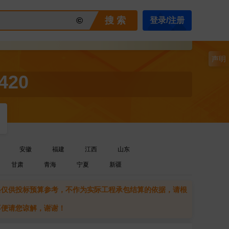
©
搜 索
登录/注册
声明
420
安徽
福建
江西
山东
甘肃
青海
宁夏
新疆
格仅供投标预算参考，不作为实际工程承包结算的依据，请根
不便请您谅解，谢谢！