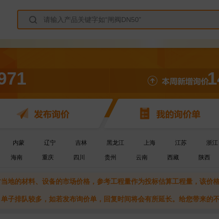
971
1
内蒙
辽宁
吉林
黑龙江
上海
江苏
浙江
海南
重庆
四川
贵州
云南
西藏
陕西
当时当地的材料、设备的市场价格，参考工程量作为投标估算工程量，该价
期，单子排队较多，如若发布询价单，回复时间将会有所延长。给您带来的