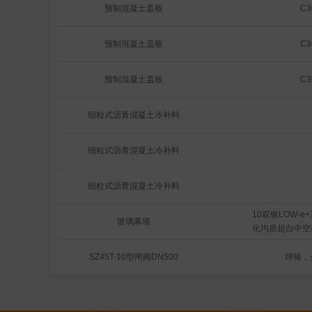
骨 
号：KM59M-80
预制混凝土盖板
C
                     
道：高强铝合金10
预制混凝土盖板
C
厢：2mm铝板
预制混凝土盖板
C
细粒式沥青混凝土冷补料
细粒式沥青混凝土冷补料
细粒式沥青混凝土冷补料
10双银LOW-e+1
玻璃幕墙
化均质超白中空
SZ45T-10型闸阀DN500
球铸，公