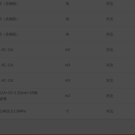
/11  ，含遥控器、含卷轴 
块
河北
30（含钢筋）
                         4、铝合金轨
0nn宽   5、卷帘门包
块
河北
30（含钢筋）
折弯、方管龙骨
块
河北
30（含钢筋）
河北
AC-13c
m3
河北
AC-13c
m3
河北
AC-13c
m3
2A+10+1.52pvb+10钢
河北
m2
玻璃
个
河北
称压力1.0MPa