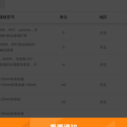
规格型号
单位
地区
00K，IP67，φ42mm，开
个
河北
锈钢+防化玻璃灯罩
000K，IP67高压铸铝灯
个
河北
钢化玻璃
，3000K，光束角120°，
河北
表面防水滴胶加套管，不
m
+25mm珍珠岩板
河北
板+25mm珍珠岩板+35mm
m2
+25mm珍珠岩
河北
m2
+25mm珍珠岩板
河北
板+25mm珍珠岩板+35mm
m2