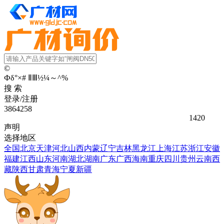
©
Ф
δ
°
×
#
Ⅱ
Ⅲ
½
¼
～
^
%
搜 索
登录/注册
3864258
1420
声明
选择地区
全国
北京
天津
河北
山西
内蒙
辽宁
吉林
黑龙江
上海
江苏
浙江
安徽
福建
江西
山东
河南
湖北
湖南
广东
广西
海南
重庆
四川
贵州
云南
西
藏
陕西
甘肃
青海
宁夏
新疆