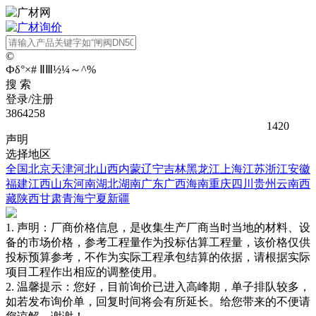
©
Ф
δ
°
×
#
Ⅱ
Ⅲ
½
¼
～
^
%
搜 索
登录/注册
3864258
1420
声明
选择地区
全国
北京
天津
河北
山西
内蒙
辽宁
吉林
黑龙江
上海
江苏
浙江
安徽
福建
江西
山东
河南
湖北
湖南
广东
广西
海南
重庆
四川
贵州
云南
西
藏
陕西
甘肃
青海
宁夏
新疆
1. 声明：厂商价格信息，是收集生产厂商当时当地的材料、设
备的市场价格，参考工程量作为投标估算工程量，该价格仅供
投标预算参考，不作为实际工程承包结算的依据，请根据实际
项目工程作出相应的调整使用。
2. 温馨提示：您好，目前询价已进入高峰期，单子排队较多，
如若发布询价单，回复时间将会有所延长。给您带来的不便请