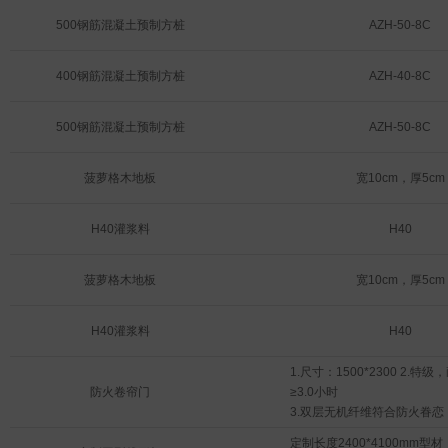
500钢筋混凝土预制方桩
AZH-50-8C
400钢筋混凝土预制方桩
AZH-40-8C
500钢筋混凝土预制方桩
AZH-50-8C
菠萝格木地板
宽10cm，厚5cm
H40灌浆料
H40
菠萝格木地板
宽10cm，厚5cm
H40灌浆料
H40
1.尺寸：1500*2300 2.特
防火卷帘门
≥3.0小时

3.双层无机纤维符合防火眷恋
≥1.0mm

定制长度2400*4100mm型材