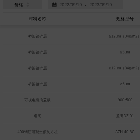
价格
-
材料名称
规格型号
桥架镀锌层
≥12μm（84g/m2
桥架镀锌层
≥5μm
桥架镀锌层
≥12μm（84g/m2
桥架镀锌层
≥5μm
可视电缆沟盖板
900*500
道闸
圣田DZ-01
400钢筋混凝土预制方桩
AZH-40-8C