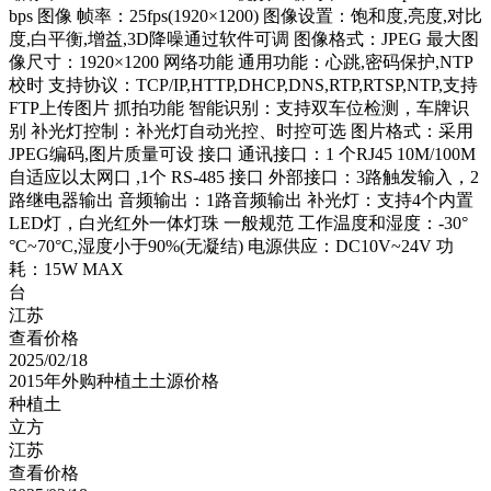
bps 图像 帧率：25fps(1920×1200) 图像设置：饱和度,亮度,对比
度,白平衡,增益,3D降噪通过软件可调 图像格式：JPEG 最大图
像尺寸：1920×1200 网络功能 通用功能：心跳,密码保护,NTP
校时 支持协议：TCP/IP,HTTP,DHCP,DNS,RTP,RTSP,NTP,支持
FTP上传图片 抓拍功能 智能识别：支持双车位检测，车牌识
别 补光灯控制：补光灯自动光控、时控可选 图片格式：采用
JPEG编码,图片质量可设 接口 通讯接口：1 个RJ45 10M/100M
自适应以太网口 ,1个 RS-485 接口 外部接口：3路触发输入，2
路继电器输出 音频输出：1路音频输出 补光灯：支持4个内置
LED灯，白光红外一体灯珠 一般规范 工作温度和湿度：-30°
°C~70°C,湿度小于90%(无凝结) 电源供应：DC10V~24V 功
耗：15W MAX
台
江苏
查看价格
2025/02/18
2015年外购种植土土源价格
种植土
立方
江苏
查看价格