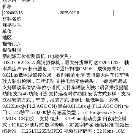
您谅解，谢谢！
价格
-
材料名称
规格型号
单位
地区
报价(元)
报价时间
新能源车位检测筒机（电动变焦）
iDS-TCR2DX-A 高清摄像机，最大分辨率可达1920×1200，帧
率高达25fps 超低照度，1/3"逐行扫描CMOS，成像效果好，
0.02Lux低照度监控效果，夜间看的更清 支持最大两车位车辆
驶入驶出检测，车牌识别 支持电动变焦镜头，一键远程调试
支持联动车位锁/车位小道闸 支持车辆驶入驶出语音播报提醒
功能 支持4G功能可选 支持远程对讲功能 安装方式多样：支持
立柱安装方式，壁装，吊装方式 摄像机 最低照度：彩色
0.022Lux@(F1.2,AGC ON) 黑白0.011Lux @(F1.2,AGC ON) 快
门：1/25秒至1/20,000秒 传感器类型：1/3" Progressive Scan
CMOS ICR切换：支持 镜头：3.1~9mm电动变焦 日夜转换模
式：ICR红外滤片式 数字降噪：3D数字降噪 压缩标准 视频压
缩标准：H.264/H.265/MJPEG 视频压缩码率：32 Kbps~16M