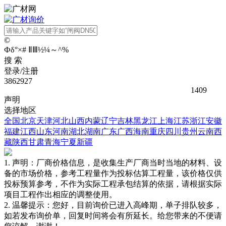
©
Ф
δ
°
×
#
Ⅱ
Ⅲ
½
¼
～
^
%
搜 索
登录/注册
3862927
1409
声明
选择地区
全国
北京
天津
河北
山西
内蒙
辽宁
吉林
黑龙江
上海
江苏
浙江
安徽
福建
江西
山东
河南
湖北
湖南
广东
广西
海南
重庆
四川
贵州
云南
西
藏
陕西
甘肃
青海
宁夏
新疆
1. 声明：厂商价格信息，是收集生产厂商当时当地的材料、设
备的市场价格，参考工程量作为投标估算工程量，该价格仅供
投标预算参考，不作为实际工程承包结算的依据，请根据实际
项目工程作出相应的调整使用。
2. 温馨提示：您好，目前询价已进入高峰期，单子排队较多，
如若发布询价单，回复时间将会有所延长。给您带来的不便请