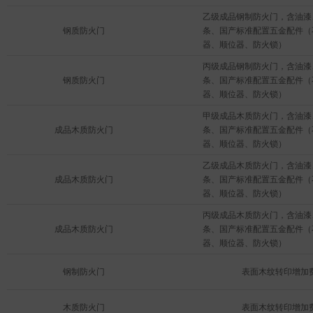
乙级成品钢制防火门，含油漆
钢质防火门
条、国产标准配置五金配件（
器、顺位器、防火锁）
丙级成品钢制防火门，含油漆
钢质防火门
条、国产标准配置五金配件（
器、顺位器、防火锁）
甲级成品木质防火门，含油漆
成品木质防火门
条、国产标准配置五金配件（
器、顺位器、防火锁）
乙级成品木质防火门，含油漆
成品木质防火门
条、国产标准配置五金配件（
器、顺位器、防火锁）
丙级成品木质防火门，含油漆
成品木质防火门
条、国产标准配置五金配件（
器、顺位器、防火锁）
钢制防火门
表面木纹转印增加
木质防火门
表面木纹转印增加