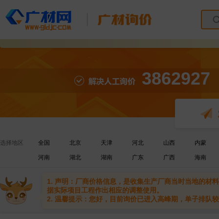
3862927
选择地区
全国
北京
天津
河北
山西
内蒙
河南
湖北
湖南
广东
广西
海南
1. 声明：厂商价格信息，是收集生产厂商当时当地的
据实际项目工程作出相应的调整使用。
2. 温馨提示：您好，目前询价已进入高峰期，单子排