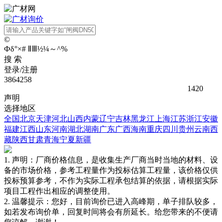
©
Ф
δ
°
×
#
Ⅱ
Ⅲ
½
¼
～
^
%
搜 索
登录/注册
3864258
1420
声明
选择地区
全国
北京
天津
河北
山西
内蒙
辽宁
吉林
黑龙江
上海
江苏
浙江
安徽
福建
江西
山东
河南
湖北
湖南
广东
广西
海南
重庆
四川
贵州
云南
西
藏
陕西
甘肃
青海
宁夏
新疆
1. 声明：厂商价格信息，是收集生产厂商当时当地的材料、设
备的市场价格，参考工程量作为投标估算工程量，该价格仅供
投标预算参考，不作为实际工程承包结算的依据，请根据实际
项目工程作出相应的调整使用。
2. 温馨提示：您好，目前询价已进入高峰期，单子排队较多，
如若发布询价单，回复时间将会有所延长。给您带来的不便请