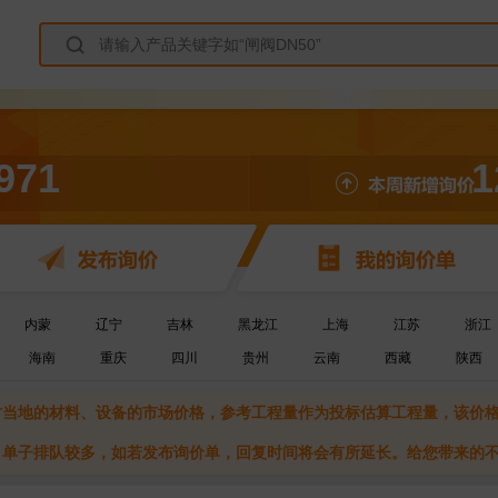
971
1
内蒙
辽宁
吉林
黑龙江
上海
江苏
浙江
海南
重庆
四川
贵州
云南
西藏
陕西
当时当地的材料、设备的市场价格，参考工程量作为投标估算工程量，该价
期，单子排队较多，如若发布询价单，回复时间将会有所延长。给您带来的