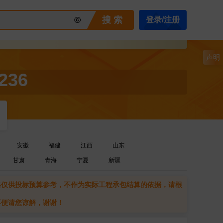
©
搜 索
登录/注册
声明
236
安徽
福建
江西
山东
甘肃
青海
宁夏
新疆
格仅供投标预算参考，不作为实际工程承包结算的依据，请根
不便请您谅解，谢谢！