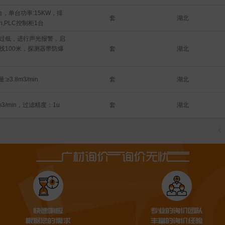
，单台功率:15KW，排
套
湖北
min,PLC控制柜1台
过低，进行声光报警，启
套
湖北
线100米，探测器带防爆
套
湖北
:≥3.8m3/min
套
湖北
m3/min，过滤精度：1u