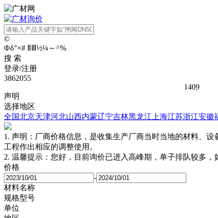
©
Ф
δ
°
×
#
Ⅱ
Ⅲ
½
¼
～
^
%
搜 索
登录/注册
3862055
1409
声明
选择地区
全国
北京
天津
河北
山西
内蒙
辽宁
吉林
黑龙江
上海
江苏
浙江
安徽
1. 声明：厂商价格信息，是收集生产厂商当时当地的材料、
工程作出相应的调整使用。
2. 温馨提示：您好，目前询价已进入高峰期，单子排队较多
价格
-
材料名称
规格型号
单位