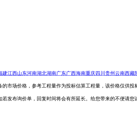
福建
江西
山东
河南
湖北
湖南
广东
广西
海南
重庆
四川
贵州
云南
西藏
设备的市场价格，参考工程量作为投标估算工程量，该价格仅供
，如若发布询价单，回复时间将会有所延长。给您带来的不便请您