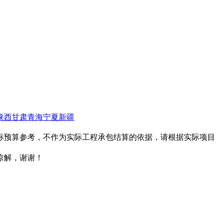
陕西
甘肃
青海
宁夏
新疆
投标预算参考，不作为实际工程承包结算的依据，请根据实际项目
谅解，谢谢！