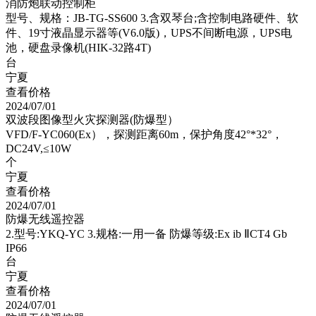
消防炮联动控制柜
型号、规格：JB-TG-SS600 3.含双琴台;含控制电路硬件、软
件、19寸液晶显示器等(V6.0版)，UPS不间断电源，UPS电
池，硬盘录像机(HIK-32路4T)
台
宁夏
查看价格
2024/07/01
双波段图像型火灾探测器(防爆型）
VFD/F-YC060(Ex），探测距离60m，保护角度42°*32°，
DC24V,≤10W
个
宁夏
查看价格
2024/07/01
防爆无线遥控器
2.型号:YKQ-YC 3.规格:一用一备 防爆等级:Ex ib ⅡCT4 Gb
IP66
台
宁夏
查看价格
2024/07/01