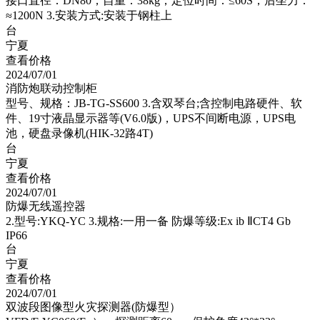
接口直径：DN80；自重：38kg；定位时间：≤60S；后坐力：
≈1200N 3.安装方式:安装于钢柱上
台
宁夏
查看价格
2024/07/01
消防炮联动控制柜
型号、规格：JB-TG-SS600 3.含双琴台;含控制电路硬件、软
件、19寸液晶显示器等(V6.0版)，UPS不间断电源，UPS电
池，硬盘录像机(HIK-32路4T)
台
宁夏
查看价格
2024/07/01
防爆无线遥控器
2.型号:YKQ-YC 3.规格:一用一备 防爆等级:Ex ib ⅡCT4 Gb
IP66
台
宁夏
查看价格
2024/07/01
双波段图像型火灾探测器(防爆型）