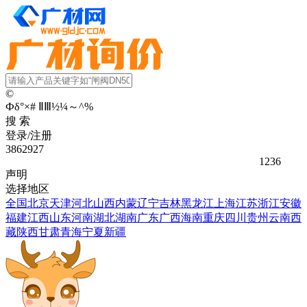
©
Ф
δ
°
×
#
Ⅱ
Ⅲ
½
¼
～
^
%
搜 索
登录/注册
3862927
1236
声明
选择地区
全国
北京
天津
河北
山西
内蒙
辽宁
吉林
黑龙江
上海
江苏
浙江
安徽
福建
江西
山东
河南
湖北
湖南
广东
广西
海南
重庆
四川
贵州
云南
西
藏
陕西
甘肃
青海
宁夏
新疆