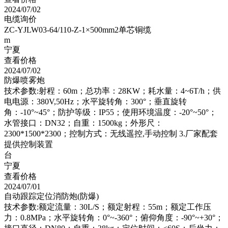
2024/07/02
电缆询价
ZC-YJLW03-64/110-Z-1×500mm2单芯铜缆
m
宁夏
查看价格
2024/07/02
防爆喷雾炮
技术参数:射程：60m；总功率：28KW；耗水量：4~6T/h；供
电电源：380V,50Hz；水平旋转角：300°；垂直旋转
角：-10°~45°；防护等级：IP55；使用环境温度：-20°~50°；
水管接口：DN32；自重：1500kg；外形尺：
2300*1500*2300；控制方式：无线遥控,手动控制 3.厂家配套
提供控制装置
台
宁夏
查看价格
2024/07/01
自动跟踪定位消防炮(防爆)
技术参数:额定流量：30L/S；额定射程：55m；额定工作压
力：0.8MPa；水平旋转角：0°~-360°；俯仰角度：-90°~+30°；