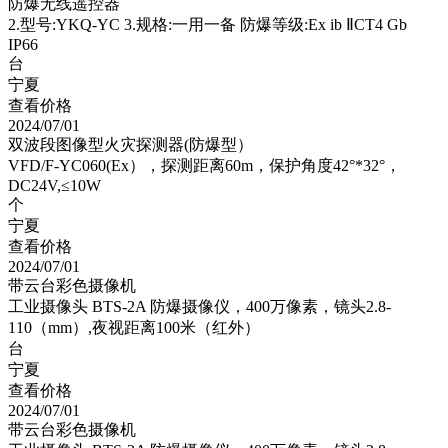
防爆无线遥控器
2.型号:YKQ-YC 3.规格:一用一备 防爆等级:Ex ib ⅡCT4 Gb
IP66
台
宁夏
查看价格
2024/07/01
双波段图像型火灾探测器(防爆型）
VFD/F-YC060(Ex），探测距离60m，保护角度42°*32°，
DC24V,≤10W
个
宁夏
查看价格
2024/07/01
带云台彩色摄像机
工业摄像头 BTS-2A 防爆摄像仪，400万像素，镜头2.8-
110（mm）,夜视距离100米（红外）
台
宁夏
查看价格
2024/07/01
带云台彩色摄像机