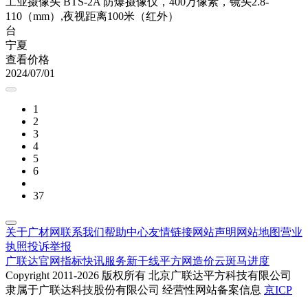
工业摄像头 BTS-2A 防爆摄像仪，400万像素，镜头2.8-
110（mm）,夜视距离100米（红外）
台
宁夏
查看价格
2024/07/01
1
2
3
4
5
6
37
关于广材网
联系我们
帮助中心
友情链接
网站声明
网站地图
营业
执照
投诉举报
广联达官网
指标快讯
服务新干线
平方网
造价云
斑马进度
Copyright 2011-2026 版权所有 北京广联达平方科技有限公司
隶属于广联达科技股份有限公司 经营性网站备案信息
京ICP
备17008382号-1
京公网安备11010802021451号