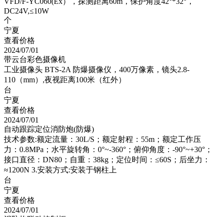
VFD/F-YC060(Ex），探测距离60m，保护角度42°*32°，
DC24V,≤10W
个
宁夏
查看价格
2024/07/01
带云台彩色摄像机
工业摄像头 BTS-2A 防爆摄像仪，400万像素，镜头2.8-
110（mm）,夜视距离100米（红外）
台
宁夏
查看价格
2024/07/01
自动跟踪定位消防炮(防爆)
技术参数:额定流量：30L/S；额定射程：55m；额定工作压
力：0.8MPa；水平旋转角：0°~-360°；俯仰角度：-90°~+30°；
接口直径：DN80；自重：38kg；定位时间：≤60S；后坐力：
≈1200N 3.安装方式:安装于钢柱上
台
宁夏
查看价格
2024/07/01