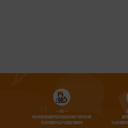
变送器：IP66，Type 4X

内衬材质：PTFE 90oC

电极材质：316L

最大测量误差：±0.5%

重复性：<满量程 0.1%

环境温度：－20~60 ℃

介质温度：-20~80°C

防护等级：IP67

安装方式：管道法兰式