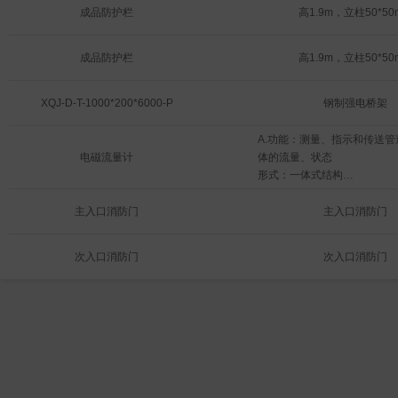
成品防护栏
高1.9m，立柱50*50
成品防护栏
高1.9m，立柱50*50
XQJ-D-T-1000*200*6000-P
钢制强电桥架
A.功能：测量、指示和传送
电磁流量计
体的流量、状态

形式：一体式结构

组成：传感器、变送器，全部
测量原理：利用法拉第电磁感
主入口消防门
主入口消防门
理、连续测量

B.性能：

次入口消防门
次入口消防门
电源：AC220V

输出：4-20mA HART，脉冲
出

形式：一体型，铝外壳，带防
电气连接：电缆密封套 M20

过程连接：PN16，不锈钢，松
EN1092-1

传感器：IP66，Type 4X
