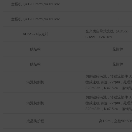
5. 全天候防护罩适用于室外适
过扭及位置行程开关，手动/
空压机 Q=1200m³/h,N=160kW
1
126

关、开停按钮。

127

4. 防护等级：IP67；

6. 环境温度：-20 C～＋40 C；
空压机 Q=1200m³/h,N=160kW
1
5. 全天候防护罩适用于室外适
7. 转换开关：“手动-O-自动”；

126

8. 按钮：“开-停-关”；正反
全介质自承式光缆（ADSS）
127

ADSS-24芯光纤
需有机械及电气联锁；

G.655，≥24.0kN
6. 环境温度：-20 C～＋40 C；
9. 转换开关的位置信号及设备
7. 转换开关：“手动-O-自动”；

置、故障等信号分别通过端子送
膜结构
见附件
8. 按钮：“开-停-关”；正反
厂内可编程控制器或 DCS 控
需有机械及电气联锁；

10. 控制回路预留厂内可编程
9. 转换开关的位置信号及设备
膜结构
见附件
DCS 控制系统远方控制接点；
置、故障等信号分别通过端子送
11. 需调节开度的阀门、闸门
厂内可编程控制器或 DCS 控
切割破碎污泥，转过流部件 316L
4～20mA 开度调节信号和反馈 
10. 控制回路预留厂内可编程
污泥切割机
德减速机 转速322rpm，处理能
20mA 开度信号。
DCS 控制系统远方控制接点；
320m3//h，N=7.5kw，碳
11. 需调节开度的阀门、闸门
用耐磨合金钢。进出水管径DN6
切割破碎污泥，转过流部件 316L
4～20mA 开度调节信号和反馈 
污泥切割机
德减速机 转速322rpm，处理能
20mA 开度信号。
320m3//h，N=7.5kw，碳
用耐磨合金钢。进出水管径DN6
成品防护栏
高1.9m，立柱50*50