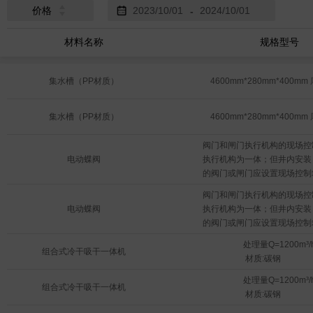
价格
-
材料名称
规格型号
集水槽（PP材质）
 4600mm*280mm*400mm
集水槽（PP材质）
 4600mm*280mm*400mm
阀门和闸门执行机构的现场控
电动蝶阀
执行机构为一体；但井内安装

的阀门或闸门应设置现场控制
作。

阀门和闸门执行机构的现场控
2. 三相鼠笼电机：380V，5
电动蝶阀
执行机构为一体；但井内安装

级 F 级。包括热保护开关，接
的阀门或闸门应设置现场控制
盒， 标准的引线和端子；

作。

3. 电动头应有断路器，接触
处理量Q=1200m³/h
2. 三相鼠笼电机：380V，5
组合式冷干吸干一体机
器，开度表，开、关位置指示灯
 材质:碳钢
级 F 级。包括热保护开关，接
过扭及位置行程开关，手动/
盒， 标准的引线和端子；

处理量Q=1200m³/h
关、开停按钮。

组合式冷干吸干一体机
3. 电动头应有断路器，接触
 材质:碳钢
4. 防护等级：IP67；

器，开度表，开、关位置指示灯